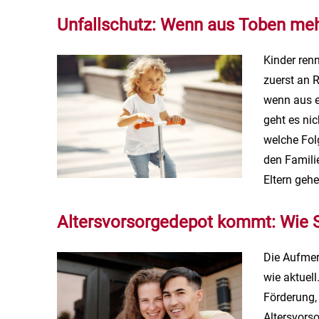
Unfallschutz: Wenn aus Toben mehr
Kinder renn
zuerst an 
wenn aus e
geht es ni
welche Folg
den Familie
Eltern gehe
Alters­vorsorge­depot kommt: Wie S
Die Aufmerk
wie aktuell
Förderung, 
Alters­vors