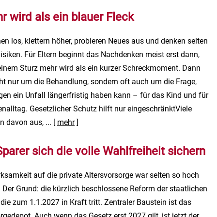
 wird als ein blauer Fleck
en los, klettern höher, probieren Neues aus und denken selten
Risiken. Für Eltern beginnt das Nachdenken meist erst dann,
inem Sturz mehr wird als ein kurzer Schreckmoment. Dann
cht nur um die Behandlung, sondern oft auch um die Frage,
en ein Unfall längerfristig haben kann – für das Kind und für
nalltag. Gesetzlicher Schutz hilft nur eingeschränktViele
n davon aus, ...
[
mehr
]
parer sich die volle Wahlfreiheit sichern
samkeit auf die private Alters­vorsorge war selten so hoch
. Der Grund: die kürzlich beschlossene Reform der staatlichen
die zum 1.1.2027 in Kraft tritt. Zentraler Baustein ist das
orgedepot. Auch wenn das Gesetz erst 2027 gilt, ist jetzt der