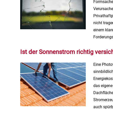
Formsache.
Verursache
Privathaftp
nicht trag
einem klare
Forderungs
Ist der Sonnenstrom richtig versic
Eine Photo
sinnbildli
Energiekos
das eigene
Dachfläche
Stromerzeu
auch spürba